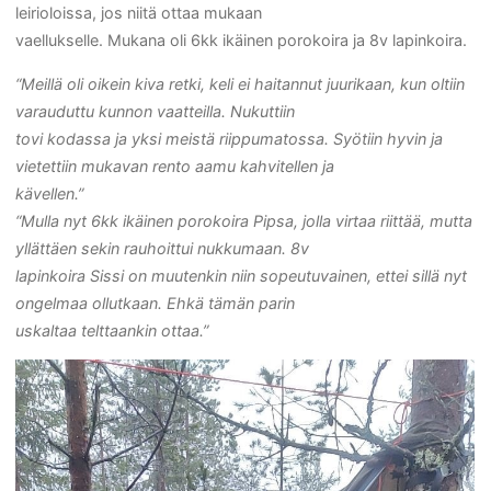
leirioloissa, jos niitä ottaa mukaan
vaellukselle. Mukana oli 6kk ikäinen porokoira ja 8v lapinkoira.
“Meillä oli oikein kiva retki, keli ei haitannut juurikaan, kun oltiin
varauduttu kunnon vaatteilla. Nukuttiin
tovi kodassa ja yksi meistä riippumatossa. Syötiin hyvin ja
vietettiin mukavan rento aamu kahvitellen ja
kävellen.”
“Mulla nyt 6kk ikäinen porokoira Pipsa, jolla virtaa riittää, mutta
yllättäen sekin rauhoittui nukkumaan. 8v
lapinkoira Sissi on muutenkin niin sopeutuvainen, ettei sillä nyt
ongelmaa ollutkaan. Ehkä tämän parin
uskaltaa telttaankin ottaa.”