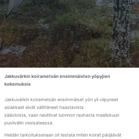
Jakkuvärkin koirametsän ensimmäisten yöpyjien
kokemuksia
Jakkuvärkin koirametsän ensimmäiset yön yli viipyneet
asiakkaat eivät välittäneet haastavista
sääoloista, vaan nauttivat luonnon rauhasta maaliskuun
puolivälin vesisateessa.
Heidän tarkoituksenaan oli testata miten koirat pärjäävät