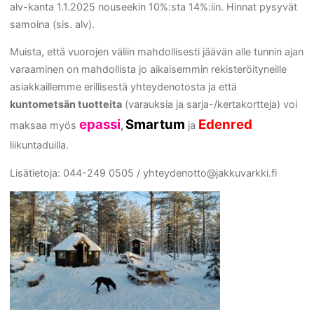
alv-kanta 1.1.2025 nouseekin 10%:sta 14%:iin. Hinnat pysyvät
samoina (sis. alv).
Muista, että vuorojen väliin mahdollisesti jäävän alle tunnin ajan
varaaminen on mahdollista jo aikaisemmin rekisteröityneille
asiakkaillemme erillisestä yhteydenotosta ja
että
kuntometsän tuotteita
(varauksia ja sarja-/kertakortteja) voi
epassi
Smartum
Edenred
maksaa myös
,
ja
liikuntaduilla.
Lisätietoja: 044-249 0505 / yhteydenotto@jakkuvarkki.fi