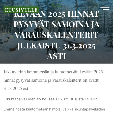
Skip
Yleinen
ETUSIVULLE
to
KEVÄÄN 2025 HINNAT
content
PYSYVÄT SAMOINA JA
VARAUSKALENTERIT
JULKAISTU 31.3.2025
ASTI
28.11.2024
Jakkuvärkin koirametsän ja kuntometsän kevään 2025
hinnat pysyvät samoina ja varauskalenterit on avattu
31.3.2025 asti.
Liikuntapalveluiden alv nousee 1.1.2025 10%:sta 14 %:iin.
Emme nosta kuntometsän hintoja, vaikka liikuntapalveluiden