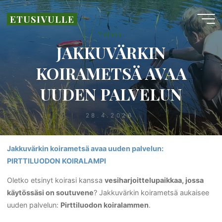
Skip
ETUSIVULLE
to
content
Yleinen
JAKKUVÄRKIN
KOIRAMETSÄ AVAA
UUDEN PALVELUN
28.4.2026
Jakkuvärkin koirametsä avaa uuden palvelun:
PIRTTILUODON KOIRALAMPI
Oletko etsinyt koirasi kanssa
vesiharjoittelupaikkaa, jossa
käytössäsi on soutuvene
? Jakkuvärkin koirametsä aukaisee
uuden palvelun:
Pirttiluodon koiralammen
.