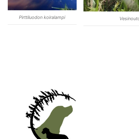
Pirttiluodon koiralampi
Vesinout