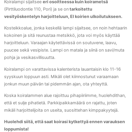
Koiralampi sijaitsee
eri osoitteessa kuin koirametsä
(Pirttiluodontie 110, Pori) ja se on
tarkoitettu
vesityöskentelyn harjoitteluun, EI koirien ulkoilutukseen.
Kosteikkoalue, jonka keskellä lampi sijaitsee, on noin hehtaarin
kokoinen ja sitä reunustaa metsikkö, jota voi myös käyttää
harjoitteluun. Varaajan käytettävissä on soutuvene, laavu,
puucee sekä vesipiste. Lampi on matala ja siinä on savi/muta
pohja ja vesikasvillisuutta.
Koiralampi on varattavissa kalenterista lauantaisin klo 11-16
syyskuun loppuun asti. Mikäli olet kiinnostunut varaamaan
jonkun muun päivän tai pidemmän ajan, ota yhteyttä.
Koska koiralammen alue rajoittuu pihapiiriimme, huolehdithan,
että et sulje pihatietä. Parkkipaikkamäärä on rajattu, joten
mikäli harjoittelijoita on useita, suosittehan kimppakyytejä.
Huolehdi siitä, että saat koirasi kytkettyä ennen varauksen
loppumista!