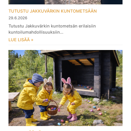
TUTUSTU JAKKUVÄRKIN KUNTOMETSÄÄN
29.6.2026
Tutustu Jakkuvärkin kuntometsän erilaisiin
kuntoilumahdollisuuksiin…
LUE LISÄÄ »